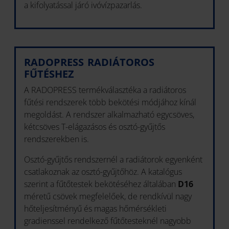
a kifolyatással járó ivóvízpazarlás.
RADOPRESS RADIÁTOROS
FŰTÉSHEZ
A RADOPRESS termékválasztéka a radiátoros
fűtési rendszerek több bekötési módjához kínál
megoldást. A rendszer alkalmazható egycsöves,
kétcsöves T-elágazásos és osztó-gyűjtős
rendszerekben is.
Osztó-gyűjtős rendszernél a radiátorok egyenként
csatlakoznak az osztó-gyűjtőhöz. A katalógus
szerint a fűtőtestek bekötéséhez általában
D16
méretű csövek megfelelőek, de rendkívül nagy
hőteljesítményű és magas hőmérsékleti
gradienssel rendelkező fűtőtesteknél nagyobb