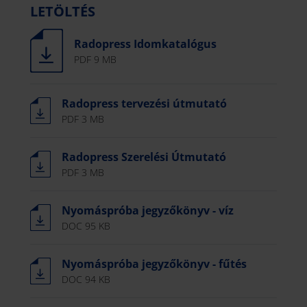
LETÖLTÉS
Radopress Idomkatalógus
PDF 9 MB
Radopress tervezési útmutató
PDF 3 MB
Radopress Szerelési Útmutató
PDF 3 MB
Nyomáspróba jegyzőkönyv - víz
DOC 95 KB
Nyomáspróba jegyzőkönyv - fűtés
DOC 94 KB