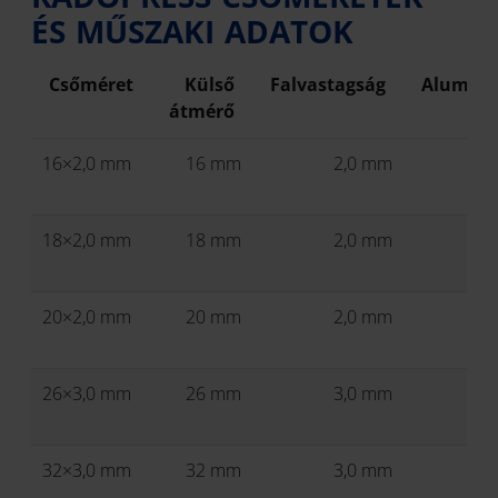
ÉS MŰSZAKI ADATOK
Csőméret
Külső
Falvastagság
Alumíni
átmérő
16×2,0 mm
16 mm
2,0 mm
18×2,0 mm
18 mm
2,0 mm
20×2,0 mm
20 mm
2,0 mm
26×3,0 mm
26 mm
3,0 mm
32×3,0 mm
32 mm
3,0 mm