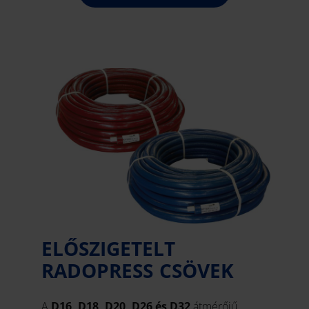
ELŐSZIGETELT
RADOPRESS CSÖVEK
A
D16, D18, D20, D26 és D32
átmérőjű