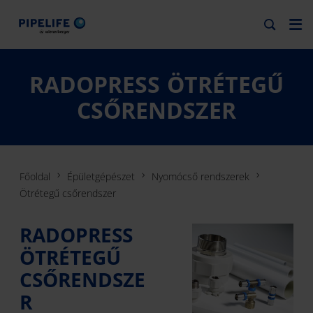
RADOPRESS ÖTRÉTEGŰ
CSŐRENDSZER
Főoldal
Épületgépészet
Nyomócső rendszerek
Ötrétegű csőrendszer
RADOPRESS
ÖTRÉTEGŰ
CSŐRENDSZE
R