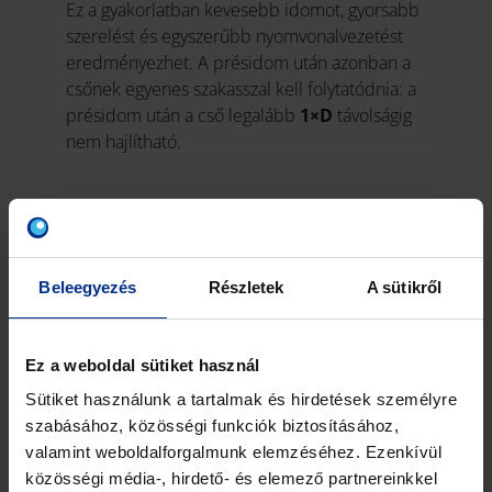
Ez a gyakorlatban kevesebb idomot, gyorsabb
szerelést és egyszerűbb nyomvonalvezetést
eredményezhet. A présidom után azonban a
csőnek egyenes szakasszal kell folytatódnia: a
présidom után a cső legalább
1×D
távolságig
nem hajlítható.
Beleegyezés
Részletek
A sütikről
RADOPRESS
IDOMOK
Ez a weboldal sütiket használ
Sütiket használunk a tartalmak és hirdetések személyre
A RADOPRESS
szabásához, közösségi funkciók biztosításához,
rendszerhez sárgarézből
valamint weboldalforgalmunk elemzéséhez. Ezenkívül
és PPSU műanyagból
közösségi média-, hirdető- és elemező partnereinkkel