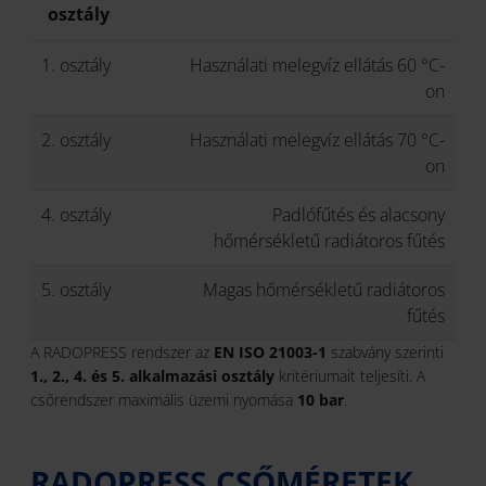
osztály
1. osztály
Használati melegvíz ellátás 60 °C-
on
2. osztály
Használati melegvíz ellátás 70 °C-
on
4. osztály
Padlófűtés és alacsony
hőmérsékletű radiátoros fűtés
5. osztály
Magas hőmérsékletű radiátoros
fűtés
A RADOPRESS rendszer az
EN ISO 21003-1
szabvány szerinti
1., 2., 4. és 5. alkalmazási osztály
kritériumait teljesíti. A
csőrendszer maximális üzemi nyomása
10 bar
.
RADOPRESS CSŐMÉRETEK