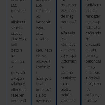
összeszer
radiátoro
ESS
ESS
elés után,
s fűtési
présköté
csőkötés
de még
rendszer
s
ek
betonozá
nyomásp
elkészíté
betonrét
s,
róbáját a
sénél a
egbe,
elfalazás
csőrends
csövet
azaz
és a
zer
ütközésig
aljzatba
közműve
elkészült
kell
is
zetékhez
e után,
betolni
kerülhetn
vagy saját
de még
az
ek. Az
vízforrásh
betonozá
idomba.
elkészült
oz
s vagy
A
kötéseke
történő
elfalazás
présgyűr
t
csatlakoz
előtt kell
ű végén
hőszigete
tatás
elvégezni
található
lés és
előtt a
. A
ellenőrző
betonozá
beltéri
próbanyo
réseken
s előtt
vízvezeté
más az
keresztül
nyomásp