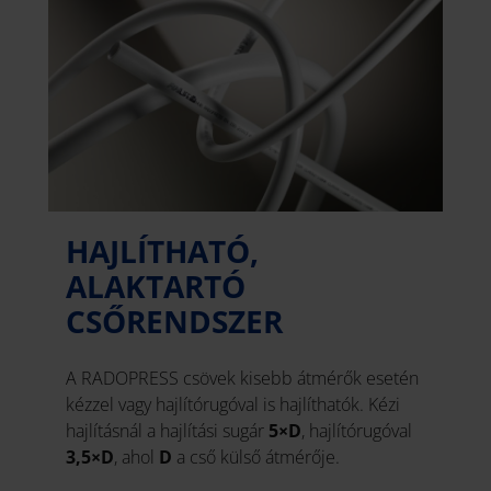
HAJLÍTHATÓ,
ALAKTARTÓ
CSŐRENDSZER
A RADOPRESS csövek kisebb átmérők esetén
kézzel vagy hajlítórugóval is hajlíthatók. Kézi
hajlításnál a hajlítási sugár
5×D
, hajlítórugóval
3,5×D
, ahol
D
a cső külső átmérője.