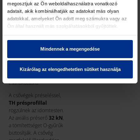
készült idomok érhetők
megosztjuk az Ön weboldalhasználatra vonatkozó
el. A réz idomok
adatait, akik kombinálhatják az adatokat más olyan
cinkkiválásmentes
adatokkal, amelyeket Ön adott meg számukra vagy az
ötvözetből
készülnek. A
Ön által használt más szolgáltatásokból gyűjtöttek.
PPSU idomok rendkívül
jó hő- és nyomásállóságú
műanyagból készülnek,
Mindennek a megengedése
és olyan kötéseknél
ajánlhatók
alternatívaként, ahol
Kizárólag az elengedhetetlen sütiket használja
nincs szükség menetes
csatlakozásra.
A csővégek préseléssel,
TH présprofillal
rögzülnek az idomtesten.
Az axiális préserő
32 kN
,
a tömítettséget O-gyűrűk
biztosítják. A csővég