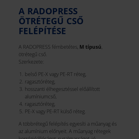
A RADOPRESS
ÖTRÉTEGŰ CSŐ
FELÉPÍTÉSE
A RADOPRESS fémbetétes,
M típusú
,
ötrétegű cső.
Szerkezete:
belső PE-X vagy PE-RT réteg,
ragasztóréteg,
hosszanti élhegesztéssel előállított
alumíniumcső,
ragasztóréteg,
PE-X vagy PE-RT külső réteg.
A többrétegű felépítés egyesíti a műanyag és
az alumínium előnyeit. A műanyag rétegek
korrózióállóságot, rugalmasságot, jó