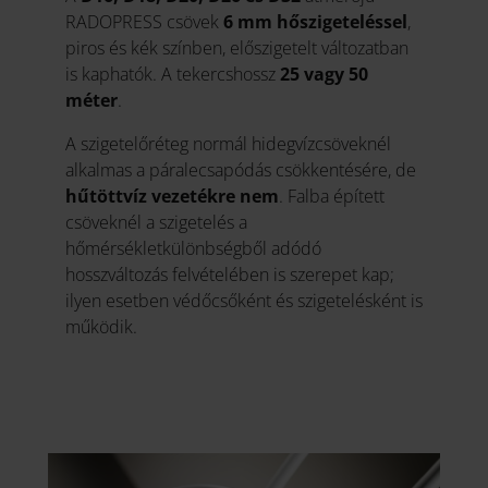
RADOPRESS csövek
6 mm hőszigeteléssel
,
piros és kék színben, előszigetelt változatban
is kaphatók. A tekercshossz
25 vagy 50
méter
.
A szigetelőréteg normál hidegvízcsöveknél
alkalmas a páralecsapódás csökkentésére, de
hűtöttvíz vezetékre nem
. Falba épített
csöveknél a szigetelés a
hőmérsékletkülönbségből adódó
hosszváltozás felvételében is szerepet kap;
ilyen esetben védőcsőként és szigetelésként is
működik.