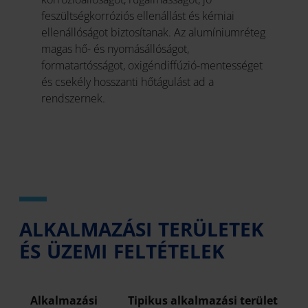
feszültségkorróziós ellenállást és kémiai
ellenállóságot biztosítanak. Az alumíniumréteg
magas hő- és nyomásállóságot,
formatartósságot, oxigéndiffúzió-mentességet
és csekély hosszanti hőtágulást ad a
rendszernek.
ALKALMAZÁSI TERÜLETEK
ÉS ÜZEMI FELTÉTELEK
Alkalmazási
Tipikus alkalmazási terület