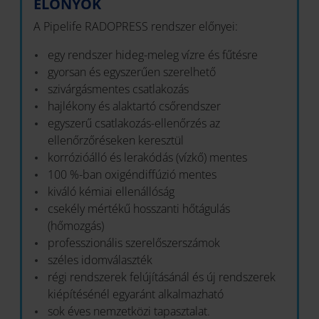
ELŐNYÖK
A Pipelife RADOPRESS rendszer előnyei:
egy rendszer hideg-meleg vízre és fűtésre
gyorsan és egyszerűen szerelhető
szivárgásmentes csatlakozás
hajlékony és alaktartó csőrendszer
egyszerű csatlakozás-ellenőrzés az
ellenőrzőréseken keresztül
korrózióálló és lerakódás (vízkő) mentes
100 %-ban oxigéndiffúzió mentes
kiváló kémiai ellenállóság
csekély mértékű hosszanti hőtágulás
(hőmozgás)
professzionális szerelőszerszámok
széles idomválaszték
régi rendszerek felújításánál és új rendszerek
kiépítésénél egyaránt alkalmazható
sok éves nemzetközi tapasztalat.