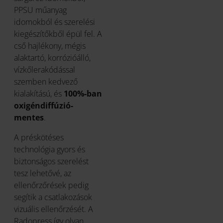
PPSU műanyag
idomokból és szerelési
kiegészítőkből épül fel. A
cső hajlékony, mégis
alaktartó, korrózióálló,
vízkőlerakódással
szemben kedvező
kialakítású, és
100%-ban
oxigéndiffúzió-
mentes
.
A préskötéses
technológia gyors és
biztonságos szerelést
tesz lehetővé, az
ellenőrzőrések pedig
segítik a csatlakozások
vizuális ellenőrzését. A
Radopress így olyan