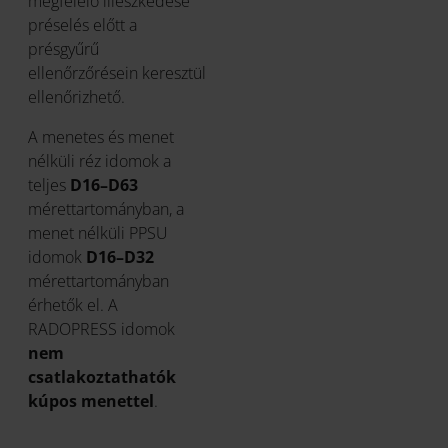
megfelelő illeszkedése
préselés előtt a
présgyűrű
ellenőrzőrésein keresztül
ellenőrizhető.
A menetes és menet
nélküli réz idomok a
teljes
D16–D63
mérettartományban, a
menet nélküli PPSU
idomok
D16–D32
mérettartományban
érhetők el. A
RADOPRESS idomok
nem
csatlakoztathatók
kúpos menettel
.