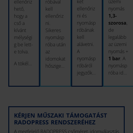
ket
üzemi
ellenőriz
róbával
ellenőriz
nyomás
hető,
kell
ni és
1,3-
hogy a
ellenőriz
nyomásp
szorosa
,
cső a
ni.
róbának
de
kívánt
Sikeres
kell
legalább
mélységi
nyomásp
alávetni.
az üzemi
g be lett-
róba után
A
nyomás +
e tolva.
az
nyomásp
1 bar
. A
idomokat
A tökél…
róbáról
nyomásp
hőszige…
jegyzők…
róba id…
KÉRJEN MŰSZAKI TÁMOGATÁST
RADOPRESS RENDSZERÉHEZ
A megfelelő RADOPRESS csőméret, idomválasztás