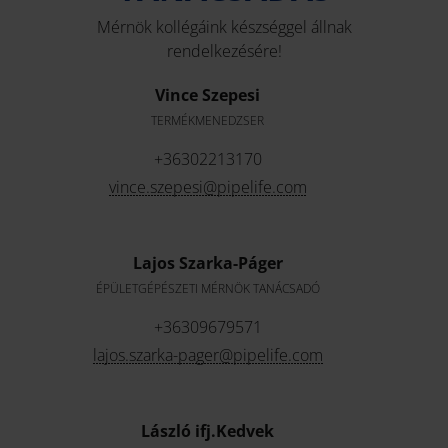
Mérnök kollégáink készséggel állnak
rendelkezésére!
Vince Szepesi
TERMÉKMENEDZSER
+36302213170
vince.szepesi@pipelife.com
Lajos Szarka-Páger
ÉPÜLETGÉPÉSZETI MÉRNÖK TANÁCSADÓ
+36309679571
lajos.szarka-pager@pipelife.com
László ifj.Kedvek