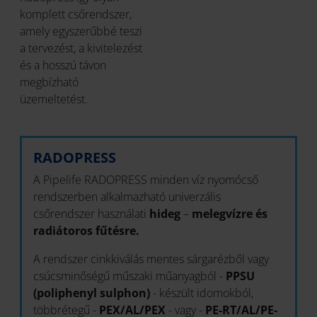
komplett csőrendszer,
amely egyszerűbbé teszi
a tervezést, a kivitelezést
és a hosszú távon
megbízható
üzemeltetést.
RADOPRESS
A Pipelife RADOPRESS minden víz nyomócső
rendszerben alkalmazható univerzális
csőrendszer használati
hideg
–
melegvízre és
radiátoros fűtésre.
A rendszer cinkkiválás mentes sárgarézből vagy
csúcsminőségű műszaki műanyagból -
PPSU
(poliphenyl sulphon)
- készült idomokból,
többrétegű -
PEX/AL/PEX
- vagy -
PE-RT/AL/PE-