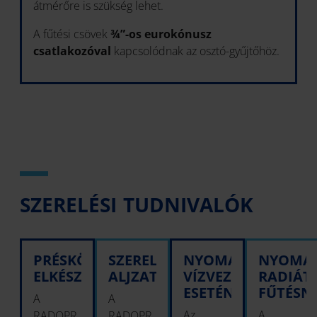
átmérőre is szükség lehet.
A fűtési csövek
¾”-os eurokónusz
csatlakozóval
kapcsolódnak az osztó-gyűjtőhöz.
SZERELÉSI TUDNIVALÓK
PRÉSKÖTÉS
SZERELÉS
NYOMÁSPRÓBA
NYOMÁ
ELKÉSZÍTÉSE
ALJZATBAN
VÍZVEZETÉK
RADIÁT
ESETÉN
FŰTÉSN
A
A
Az
A
RADOPR
RADOPR