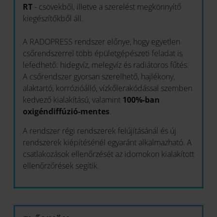
RT
- csövekből, illetve a szerelést megkönnyítő
kiegészítőkből áll.
A RADOPRESS rendszer előnye, hogy egyetlen
csőrendszerrel több épületgépészeti feladat is
lefedhető: hidegvíz, melegvíz és radiátoros fűtés.
A csőrendszer gyorsan szerelhető, hajlékony,
alaktartó, korrózióálló, vízkőlerakódással szemben
kedvező kialakítású, valamint
100%-ban
oxigéndiffúzió-mentes
.
A rendszer régi rendszerek felújításánál és új
rendszerek kiépítésénél egyaránt alkalmazható. A
csatlakozások ellenőrzését az idomokon kialakított
ellenőrzőrések segítik.