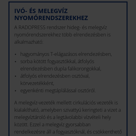
IVÓ- ÉS MELEGVÍZ
NYOMÓRENDSZEREKHEZ
A RADOPRESS rendszer hideg- és melegvíz
nyomórendszerekhez több elrendezésben is
alkalmazható:
hagyományos T-elágazásos elrendezésben,
sorba kötött fogyasztókkal, átfolyós
elrendezésben dupla falikorongokkal,
átfolyós elrendezésben osztóval,
körvezetékként,
egyenkénti megtáplálással osztóról.
A melegvíz-vezeték mellett cirkulációs vezeték is
kialakítható, amelyben szivattyú keringteti a vizet a
melegvíztároló és a legtávolabbi vízvételi hely
között. Ezzel a melegvíz gyorsabban
rendelkezésre áll a fogyasztóknál, és csökkenthető