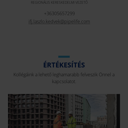
REGIONÁLIS KERESKEDELMI VEZETŐ
+36305657299
ifj.laszlo.kedvek@pipelife.com
ÉRTÉKESÍTÉS
Kollégáink a lehető leghamarabb felveszik Önnel a
kapcsolatot.