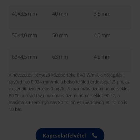
40×3,5 mm
40 mm
3,5 mm
50×4,0 mm
50 mm
4,0 mm
63×4,5 mm
63 mm
4,5 mm
A hővezetési tényező középértéke 0,43 W/mK, a hőtágulási
együttható 0,024 mm/mK, a belső felületi érdesség 1,5 μm, az
oxigéndiffúzió értéke 0 mg/ld. A maximális üzemi hőmérséklet
80 °C, a rövid távú maximális üzemi hőmérséklet 90 °C, a
maximális üzemi nyomás 80 °C-on és rövid távon 90 °C-on is
10 bar.
Kapcsolatfelvétel