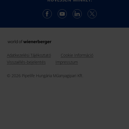
Ελλάδα
#karrier
Csapadékvíz-kezelés
Hrvatska
Ireland
Latvija
Lietuva
Magyarország
Adatkezelési Tájékoztató
Cookie Információ
Nederland
Visszaélés-bejelentés
Impresszum
Norge
© 2026 Pipelife Hungária Műanyagipari Kft.
Österreich
Polska
România
Slovensko
Slovenija
Srbija