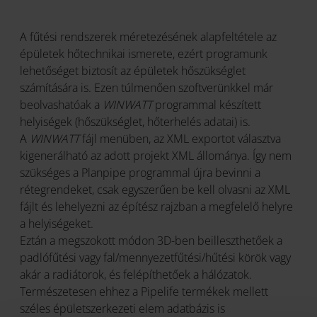
A fűtési rendszerek méretezésének alapfeltétele az
épületek hőtechnikai ismerete, ezért programunk
lehetőséget biztosít az épületek hőszükséglet
számítására is. Ezen túlmenően szoftverünkkel már
beolvashatóak a
WINWATT
programmal készített
helyiségek (hőszükséglet, hőterhelés adatai) is.
A
WINWATT
fájl menüben, az XML exportot választva
kigenerálható az adott projekt XML állománya. Így nem
szükséges a Planpipe programmal újra bevinni a
rétegrendeket, csak egyszerűen be kell olvasni az XML
fájlt és lehelyezni az építész rajzban a megfelelő helyre
a helyiségeket.
Eztán a megszokott módon 3D-ben beilleszthetőek a
padlófűtési vagy fal/mennyezetfűtési/hűtési körök vagy
akár a radiátorok, és felépíthetőek a hálózatok.
Természetesen ehhez a Pipelife termékek mellett
széles épületszerkezeti elem adatbázis is