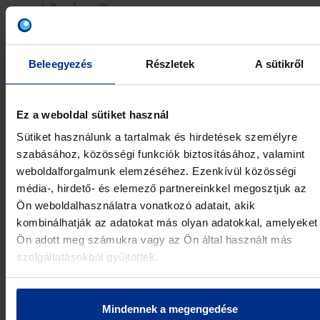
rendelkezésre áll.
Saját fejlesztésű épületgépészeti méretező
programunk kizárólag teljes verziós (3D-s) AutoCAD
Beleegyezés
Részletek
A sütikről
2007- 2026-os programokon fut, használatához nem
szükséges a felhasználónak egy új (idegen) grafikai
programot megtanulnia. A telepítés kb. egy percet vesz
Ez a weboldal sütiket használ
igénybe és a program összesen 7MB szabad
Sütiket használunk a tartalmak és hirdetések személyre
lemezterületet igényel. Telepítéskor az AutoCAD nem
szabásához, közösségi funkciók biztosításához, valamint
futhat. Ezután az ACAD elindításakor a képernyőn
weboldalforgalmunk elemzéséhez. Ezenkívül közösségi
megjelenő új ikonok segítségével használható
média-, hirdető- és elemező partnereinkkel megosztjuk az
programunk, emellett természetesen továbbra is
Ön weboldalhasználatra vonatkozó adatait, akik
használható marad az összes korábbi, a felhasználó által
kombinálhatják az adatokat más olyan adatokkal, amelyeket
elvégzett egyedi beállítás (pl.: betűparancsok… stb.).
Ön adott meg számukra vagy az Ön által használt más
szolgáltatásokból gyűjtöttek.
TERVEZŐPROGRAM
Mindennek a megengedése