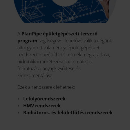
A
PlanPipe épületgépészeti tervező
program
segítségével lehetővé válik a cégünk
által gyártott valamennyi épületgépészeti
rendszerbe beépíthető termék megrajzolása,
hidraulikai méretezése, automatikus
feliratozása, anyagkigyűjtése és
kidokumentálása.
Ezek a rendszerek lehetnek:
Lefolyórendszerek
HMV rendszerek
Radiátoros- és f
elületfűtési rendszerek