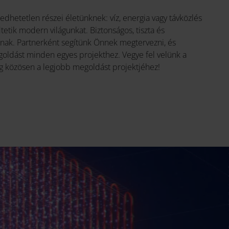
hetetlen részei életünknek: víz, energia vagy távközlés
etik modern világunkat. Biztonságos, tiszta és
anak. Partnerként segítünk Önnek megtervezni, és
goldást minden egyes projekthez. Vegye fel velünk a
eg közösen a legjobb megoldást projektjéhez!