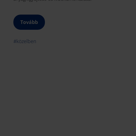
Tovább
#közelben