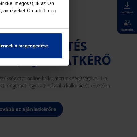
einkkel megosztjuk az Ön
l, amelyeket Ön adott meg
Letöltések
Kapcsolat
TÉS ÉS -HŰTÉS
dennek a megengedése
OR, AJÁNLATKÉRŐ
zükségletet online kalkulátorunk segítségével! Ha
 ezt megteheti egy kattintással a kalkulációt követően.
ovább az ajánlatkérőre