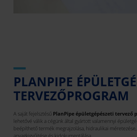
PLANPIPE ÉPÜLETGÉ
TERVEZŐPROGRAM
A saját fejelsztésű
PlanPipe épületgépészeti tervező
lehetővé válik a cégünk által gyártott valamennyi épület
beépíthető termék megrajzolása, hidraulikai méretezése, 
anyagkigyűjtése és kidokumentálása.