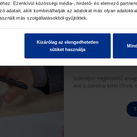
hez. Ezenkívül közösségi média-, hirdető- és elemező partner
zó adatait, akik kombinálhatják az adatokat más olyan adatokka
sznált más szolgáltatásokból gyűjtöttek.
FELÜLETFŰ
Kizárólag az elengedhetetlen
Min
sütiket használja
KALKULÁT
Számoljon megközelítő anyags
árat is szeretne kérni tőlünk,
T