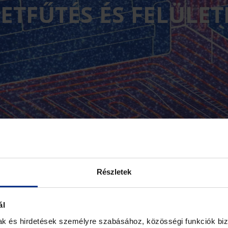
ETFŰTÉS ÉS FELÜLE
Részletek
Ismertető videó megtekintése
ál
mak és hirdetések személyre szabásához, közösségi funkciók biz