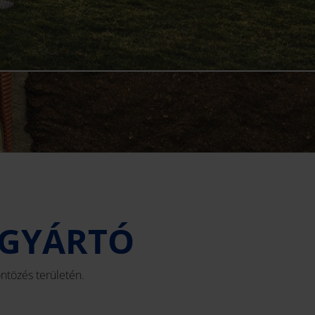
Y GYÁRTÓ
ntözés területén.