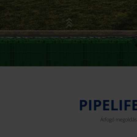
PIPELIF
Átfogó megoldáso