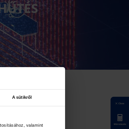
THŰTÉS
A sütikről
Close
Méretezés
tosításához, valamint