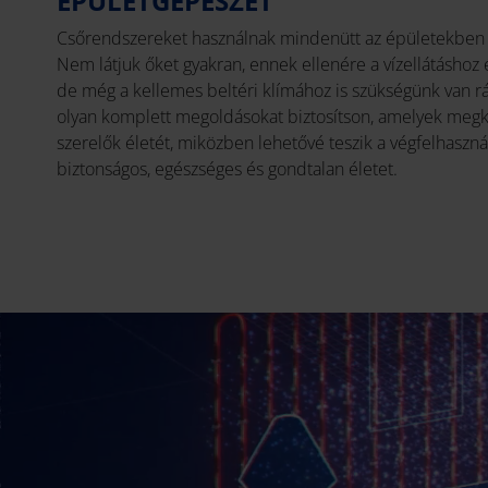
ÉPÜLETGÉPÉSZET
Csőrendszereket használnak mindenütt az épületekben é
Nem látjuk őket gyakran, ennek ellenére a vízellátáshoz 
de még a kellemes beltéri klímához is szükségünk van ráj
olyan komplett megoldásokat biztosítson, amelyek megkö
szerelők életét, miközben lehetővé teszik a végfelhaszn
biztonságos, egészséges és gondtalan életet.