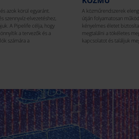
KÖZMŰ
s azok körül egyaránt.
A közműrendszerek elenged
és szennyvíz-elvezetéshez,
útján folyamatosan működt
uk. A Pipelife célja, hogy
kényelmes életet biztosít
nnyítik a tervezők és a
megtalálni a tökéletes me
álók számára a
kapcsolatot és találjuk m