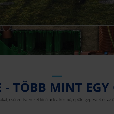
E - TÖBB MINT EG
kat, csőrendszereket kínálunk a közmű, épületgépészet és az ö