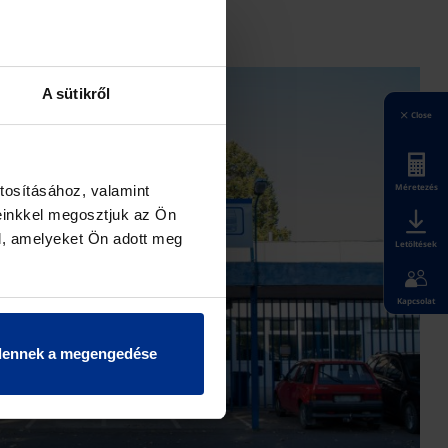
A sütikről
Close
Méretezés
tosításához, valamint
einkkel megosztjuk az Ön
l, amelyeket Ön adott meg
Letöltések
Kapcsolat
dennek a megengedése