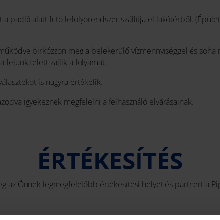
 padló alatt futó lefolyórendszer szállítja el lakótérből. (Épüle
ül működve birkózzon meg a belekerülő vízmennyiséggel és soha n
fejünk felett zajlik a folyamat.
asztékot is nagyra értékelik.
azodva igyekeznek megfelelni a felhasználó elvárásainak.
ÉRTÉKESÍTÉS
eg az Önnek legmegfelelőbb értékesítési helyet és partnert a Pip