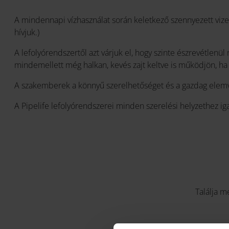
A mindennapi vízhasználat során keletkező szennyezett vizet a
hívjuk.)
A lefolyórendszertől azt várjuk el, hogy szinte észrevétlen
mindemellett még halkan, kevés zajt keltve is működjön, ha a 
A szakemberek a könnyű szerelhetőséget és a gazdag elemvál
A Pipelife lefolyórendszerei minden szerelési helyzethez ig
Találja m