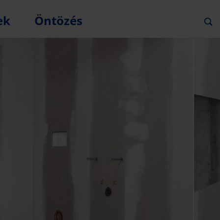
ek
Öntözés