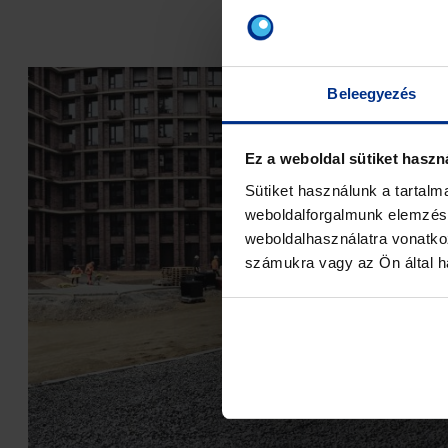
Beleegyezés
Ez a weboldal sütiket haszn
Sütiket használunk a tartal
weboldalforgalmunk elemzésé
weboldalhasználatra vonatko
számukra vagy az Ön által ha