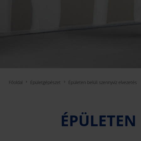
Főoldal
Épületgépészet
Épületen belüli szennyvíz elvezetés
ÉPÜLETEN 