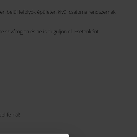
ten belül lefolyó-, épületen kívül csatorna rendszernek
e szivárogjon és ne is duguljon el. Esetenként
elife-nál!