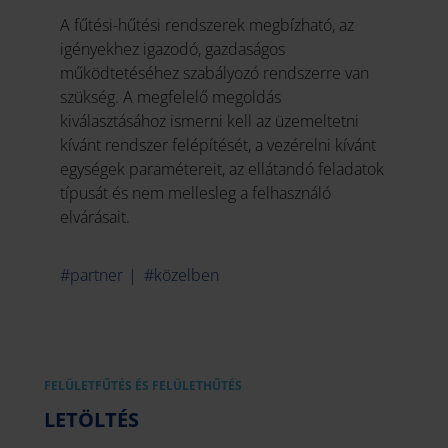
A fűtési-hűtési rendszerek megbízható, az
igényekhez igazodó, gazdaságos
működtetéséhez szabályozó rendszerre van
szükség. A megfelelő megoldás
kiválasztásához ismerni kell az üzemeltetni
kívánt rendszer felépítését, a vezérelni kívánt
egységek paramétereit, az ellátandó feladatok
típusát és nem mellesleg a felhasználó
elvárásait.
#partner
#közelben
FELÜLETFŰTÉS ÉS FELÜLETHŰTÉS
LETÖLTÉS