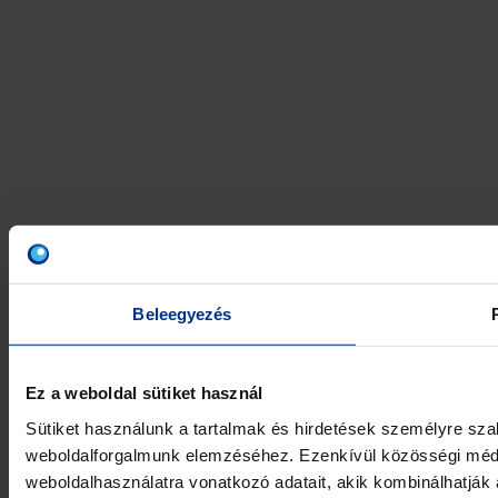
Polska
România
Slovensko
Slovenija
Srbija
Suomi
Sverige
Türkiye
United Kingdom
Beleegyezés
Pipelife International
SoluForce - English
Ez a weboldal sütiket használ
Sütiket használunk a tartalmak és hirdetések személyre sza
weboldalforgalmunk elemzéséhez. Ezenkívül közösségi média
weboldalhasználatra vonatkozó adatait, akik kombinálhatják