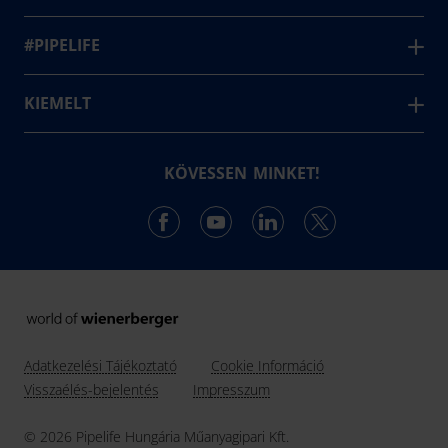
Céginformáció
България
7
Saját üzemeltetésű áruház
Hírek
#PIPELIFE
Česká Republika
Planpipe tervezőprogram
#partner
50+
Danmark
Éves debreceni működés
Letöltések
#jövő
KIEMELT
Deutschland
Kapcsolatfelvétel
#közelben
Mennyezetfűtés és -hűtés
Eesti
#fenntartható
Falfűtés és falhűtés
KÖVESSEN MINKET!
Ελλάδα
#karrier
Csapadékvíz-kezelés
Hrvatska
Ireland
Latvija
Lietuva
Magyarország
Adatkezelési Tájékoztató
Cookie Információ
Nederland
Visszaélés-bejelentés
Impresszum
Norge
© 2026 Pipelife Hungária Műanyagipari Kft.
Österreich