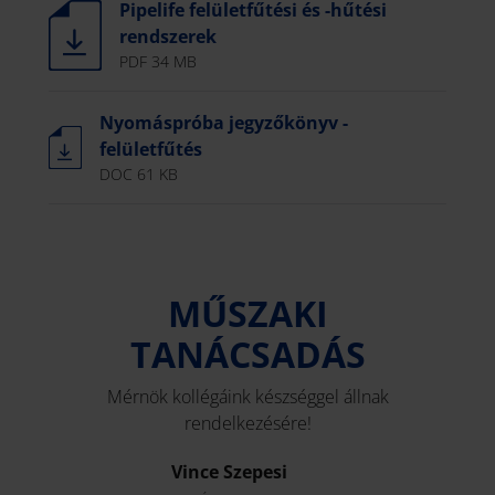
Pipelife felületfűtési és -hűtési
rendszerek
PDF 34 MB
Nyomáspróba jegyzőkönyv -
felületfűtés
DOC 61 KB
MŰSZAKI
TANÁCSADÁS
Mérnök kollégáink készséggel állnak
rendelkezésére!
Vince Szepesi