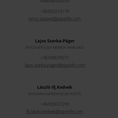
TERMÉKMENEDZSER
+36302213170
vince.szepesi@pipelife.com
Lajos Szarka-Páger
ÉPÜLETGÉPÉSZETI MÉRNÖK TANÁCSADÓ
+36309679571
lajos.szarka-pager@pipelife.com
László ifj.Kedvek
REGIONÁLIS KERESKEDELMI VEZETŐ
+36305657299
ifj.laszlo.kedvek@pipelife.com