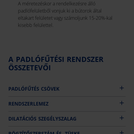
A méretezéskor a rendelkezésre álló
padlófelületből vonjuk ki a bútorok által
eltakart felületet vagy számoljunk 15-20%-kal
kisebb felülettel.
A PADLÓFŰTÉSI RENDSZER
ÖSSZETEVŐI
PADLÓFŰTÉS CSÖVEK
RENDSZERLEMEZ
DILATÁCIÓS SZEGÉLYSZALAG
RÖGZÍTŐSZERSZÁM ÉS -TÜSKE