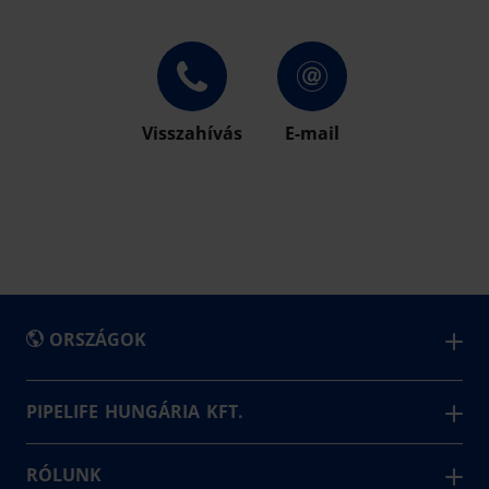
Visszahívás
E-mail
ORSZÁGOK
België - Nederlands
PIPELIFE HUNGÁRIA KFT.
Átfogó megoldásokat, csőrendszereket kínálunk a
Belgique - Français
közmű, épületgépészet és a mezőgazdaság területén.
RÓLUNK
Bosna i Hercegovina