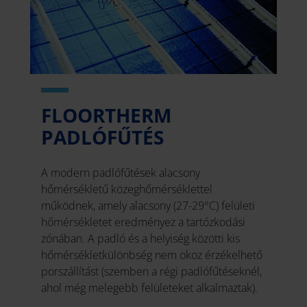
FLOORTHERM
PADLÓFŰTÉS
A modern padlófűtések alacsony
hőmérsékletű közeghőmérséklettel
működnek, amely alacsony (27-29°C) felületi
hőmérsékletet eredményez a tartózkodási
zónában. A padló és a helyiség közötti kis
hőmérsékletkülönbség nem okoz érzékelhető
porszállítást (szemben a régi padlófűtéseknél,
ahol még melegebb felületeket alkalmaztak).