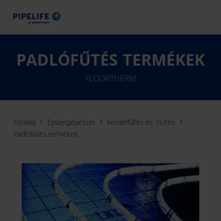
PADLÓFŰTÉS TERMÉKEK
FLOORTHERM
Főoldal
Épületgépészet
Felületfűtés és -hűtés
Padlófűtés termékek