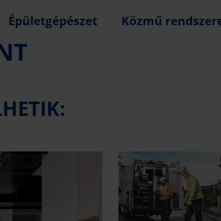
Épületgépészet
Közmű rendszer
ÉNT
HETIK: