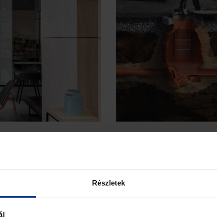
KÖZMŰ
s azok körül egyaránt.
A közműrendszerek elenged
és szennyvíz-elvezetéshez,
útján folyamatosan működt
uk. A Pipelife célja, hogy
kényelmes életet biztosít
Részletek
nnyítik a tervezők és a
megtalálni a tökéletes me
álók számára a
kapcsolatot és találjuk m
ál