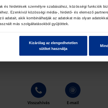
mak és hirdetések személyre szabásához, közösségi funkciók biz
hez. Ezenkívül közösségi média-, hirdető- és elemező partner
zó adatait, akik kombinálhatják az adatokat más olyan adatokka
sznált más szolgáltatásokból gyűjtöttek.
ÉPJEN KAPCSOLATBA VELÜN
Kizárólag az elengedhetetlen
Min
Kollégáink a lehető leghamarabb felveszik Önnel a kapcsolatot.
sütiket használja
Visszahívás
E-mail