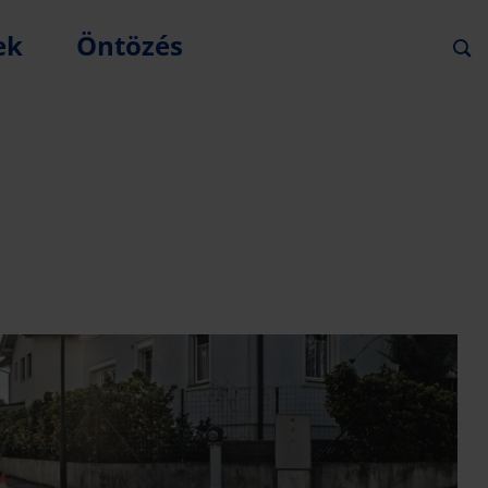
ek
Öntözés