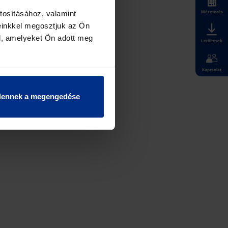
Méretezés
tosításához, valamint
einkkel megosztjuk az Ön
l, amelyeket Ön adott meg
Letöltések
Kapcsolat
K!
dennek a megengedése