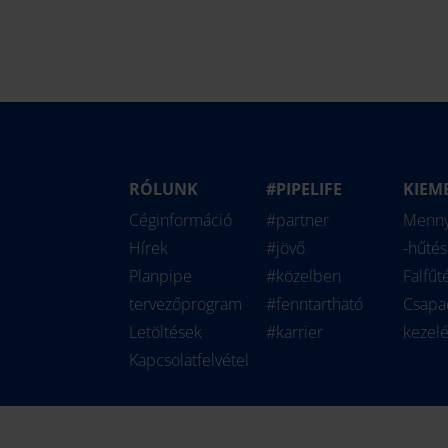
RÓLUNK
#PIPELIFE
KIEM
Nederland
Slovenija
Pipe
Céginformáció
#partner
Menny
Norge
Srbija
Solu
Hírek
#jövő
-hűtés
Österreich
Suomi
Planpipe
#közelben
Falfűt
Polska
Sverige
tervezőprogram
#fenntartható
Csapa
Letöltések
#karrier
kezel
România
Türkiye
Kapcsolatfelvétel
Slovensko
United Kingdom