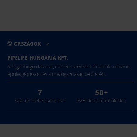
ORSZÁGOK
PIPELIFE HUNGÁRIA KFT.
België - Nederlands
Eesti
Átfogó megoldásokat, csőrendszereket kínálunk a közmű,
Belgique - Français
Ελλάδα
épületgépészet és a mezőgazdaság területén.
Bosna i Hercegovina
Hrvatska
7
50+
България
Ireland
Saját üzemeltetésű áruház
Éves debreceni működés
Česká Republika
Latvija
Danmark
Lietuva
Deutschland
Magyarország