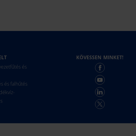
ELT
KÖVESSEN MINKET!
life International
ezetfűtés és
Force - English
és és falhűtés
dékvíz-
és